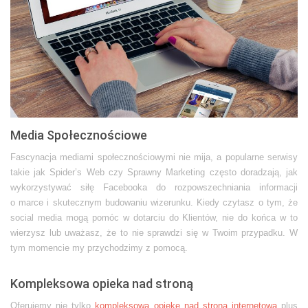
Media Społecznościowe
Fascynacja mediami społecznościowymi nie mija, a popularne serwisy
takie jak Spider’s Web czy Sprawny Marketing często doradzają, jak
wykorzystywać siłę Facebooka do rozpowszechniania informacji
o marce i skutecznym budowaniu wizerunku. Kiedy czytasz o tym, że
social media mogą pomóc w dotarciu do Klientów, nie do końca w to
wierzysz lub uważasz, że to nie sprawdzi się w Twoim przypadku. W
tym momencie my przychodzimy z pomocą.
Kompleksowa opieka nad stroną
Oferujemy nie tylko
kompleksową opiekę nad stroną internetową
plus