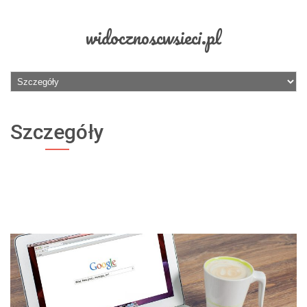
widocznoscwsieci.pl
Szczegóły